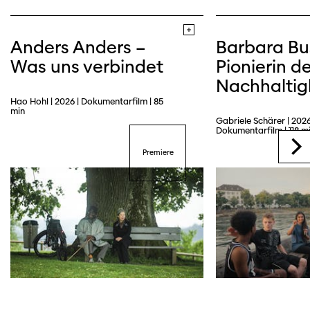
Anders Anders –
Barbara Bu
Was uns verbindet
Pionierin de
Nachhaltig
Hao Hohl | 2026 | Dokumentarfilm | 85
Trailer
min
Gabriele Schärer | 2026
Dokumentarfilm | 118 m
Premiere