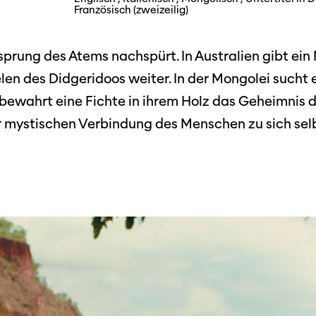
Festivalbilder
Französisch (zweizeilig)
RO
Verein
Diese Seite wird mit Internet Explorer
nicht optimal dargestellt. Bitte
 Industry-
SGSF
verwenden Sie einen anderen Browser.
ebot
rsprung des Atems nachspürt. In Australien gibt e
Mitglie
Social
len des Didgeridoos weiter. In der Mongolei sucht 
schreibungen
Instagram
Jahresb
 bewahrt eine Fichte in ihrem Holz das Geheimnis 
Facebook
er mystischen Verbindung des Menschen zu sich sel
n
Übers Jahr
ieninfos
Cinetou
«Panora
Locarn
filmo