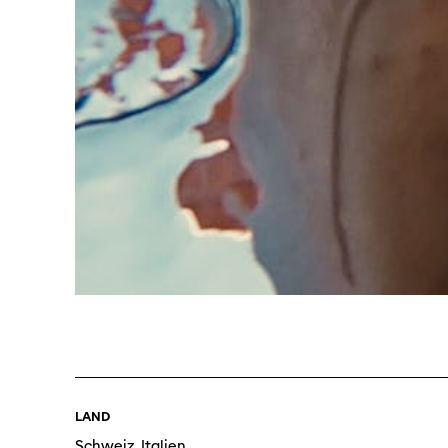
Programm 61. Ausgabe
Films
A – Z
Fil
Preise und Jurys
Unt
Sektionen
Log
LAND
Unterstützung
Schweiz, Italien