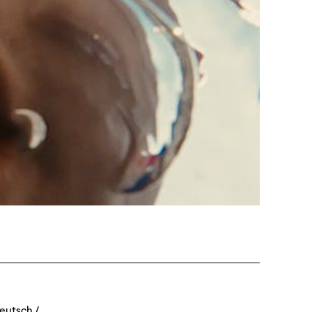
ützen
tigkeit
Deutsch /