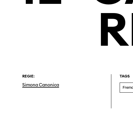
R
REGIE:
TAGS
Simona Canonica
Fremd