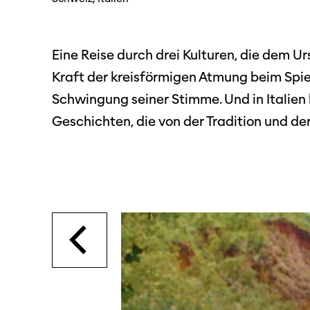
SO P
Partner:innen
Das
Ang
Eine Reise durch drei Kulturen, die dem U
Kraft der kreisförmigen Atmung beim Spie
Praktische Informationen
Aus
Tickets
Schwingung seiner Stimme. Und in Italien
Geschichten, die von der Tradition und d
Medie
Programmhefte
Med
früherer Ausgaben