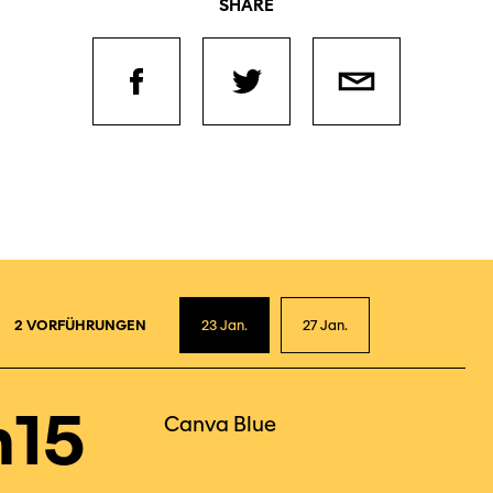
SHARE
2
2 VORFÜHRUNGEN
23
Jan.
27
Jan.
h15
Canva Blue