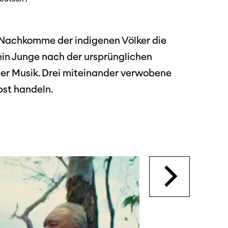
in Nachkomme der indigenen Völker die
dschaft
ein Junge nach der ursprünglichen
erichte
der Musik. Drei miteinander verwobene
bst handeln.
r
ma Suisse»
o