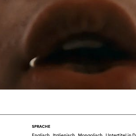
Filmtage
Über
Team
Stellen
chaffende
manmeldung
Kontakt
ertitelungsfonds
Unterst
Aktuell
Magazin
in
Nachhal
Podcast
SPRACHE
Englisch , Italienisch , Mongolisch , Untertitel in 