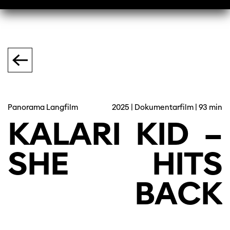
Panorama Langfilm
2025 | Dokumentarfilm | 93 min
KALARI
KID
–
SHE
HITS
BACK