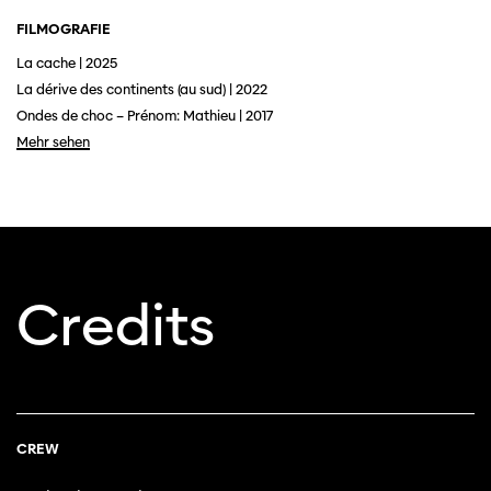
FILMOGRAFIE
La cache | 2025
La dérive des continents (au sud) | 2022
Ondes de choc – Prénom: Mathieu | 2017
Mehr sehen
Credits
Diese Seite wird mit Internet Explorer
nicht optimal dargestellt. Bitte
verwenden Sie einen anderen Browser.
CREW