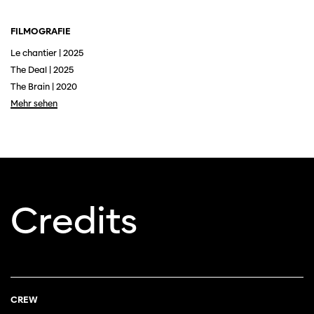
FILMOGRAFIE
Le chantier | 2025
The Deal | 2025
The Brain | 2020
Mehr sehen
Diese Seite wird mit Internet Explorer
nicht optimal dargestellt. Bitte
verwenden Sie einen anderen Browser.
Credits
CREW