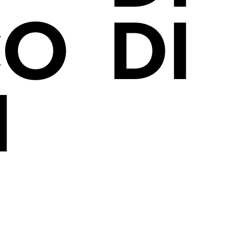
CO
DI
N