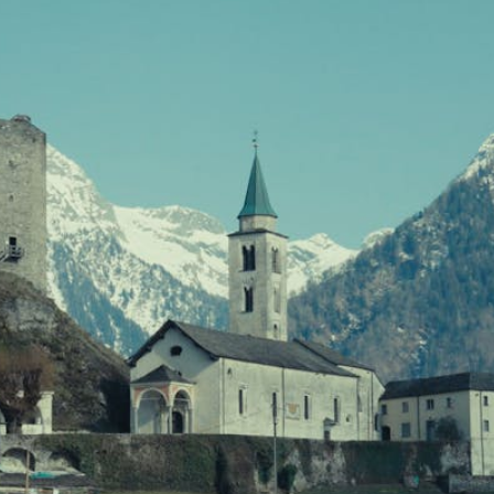
Filmtage
Über
Team
Stellen
chaffende
manmeldung
Kontakt
ertitelungsfonds
Unterst
Aktuell
Magazin
in
Nachhal
Podcast