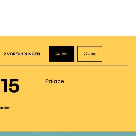
2
2 VORFÜHRUNGEN
24
Jan.
27
Jan.
15
Palace
ender