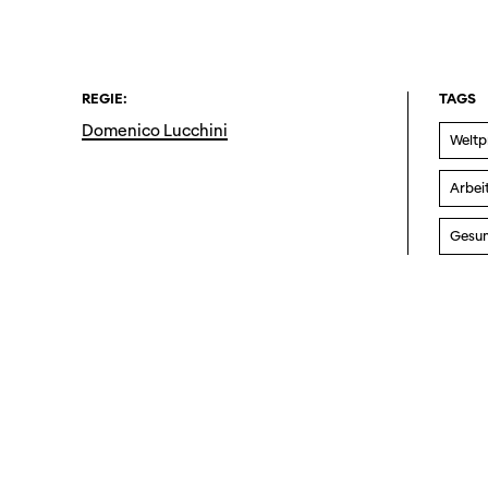
REGIE:
TAGS
Domenico Lucchini
Weltp
Arbeit
Gesun