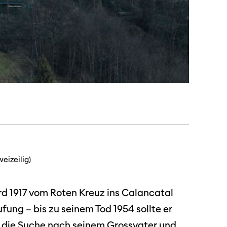
dschaft
erichte
r
ma Suisse»
o
weizeilig)
ird 1917 vom Roten Kreuz ins Calancatal
ung – bis zu seinem Tod 1954 sollte er
f die Suche nach seinem Grossvater und