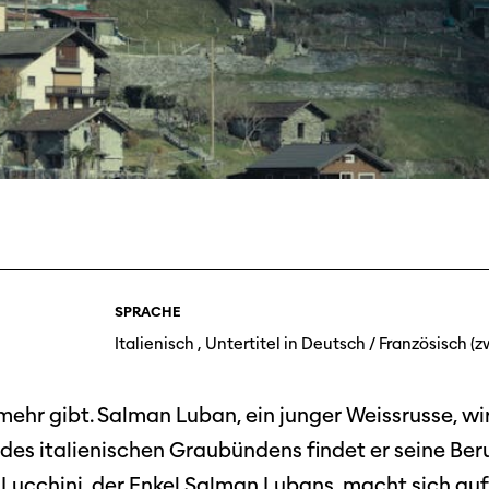
Festivalbilder
RO
Verein
Diese Seite wird mit Internet Explorer
nicht optimal dargestellt. Bitte
 Industry-
SGSF
verwenden Sie einen anderen Browser.
ebot
Mitglie
Social
schreibungen
Instagram
Jahresb
Facebook
n
Übers Jahr
ieninfos
Cinetou
«Panora
SPRACHE
Locarn
Italienisch , Untertitel in Deutsch / Französisch (z
filmo
 mehr gibt. Salman Luban, ein junger Weissrusse, w
es italienischen Graubündens findet er seine Beruf
Lucchini, der Enkel Salman Lubans, macht sich au