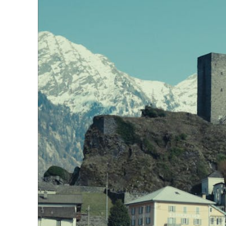
Programm 61. Ausgabe
Films
A – Z
Fil
Preise und Jurys
Unt
Sektionen
Log
Unterstützung