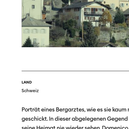
SO P
Partner:innen
Das
Ang
Praktische Informationen
Aus
Tickets
Medie
Programmhefte
Med
früherer Ausgaben
LAND
Schweiz
Porträt eines Bergarztes, wie es sie kaum
geschickt. In dieser abgelegenen Gegend d
seine Heimat nie wieder sehen. Domenico 