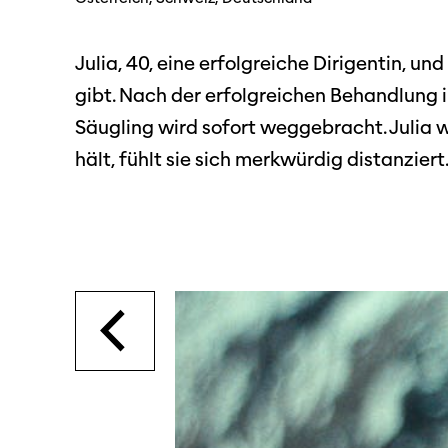
SO P
Partner:innen
Das
Julia, 40, eine erfolgreiche Dirigentin, un
Ang
gibt. Nach der erfolgreichen Behandlung in
Praktische Informationen
Aus
Säugling wird sofort weggebracht. Julia wi
Tickets
hält, fühlt sie sich merkwürdig distanziert.
Medie
Programmhefte
Med
früherer Ausgaben