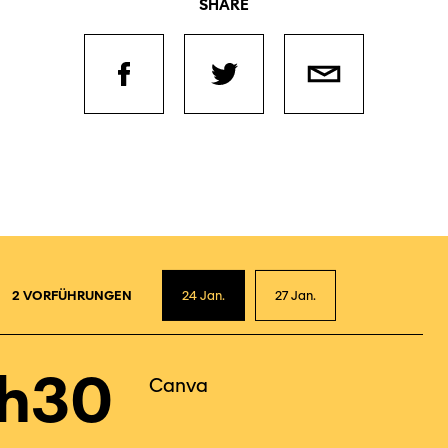
SHARE
2
2 VORFÜHRUNGEN
24
Jan.
27
Jan.
4h30
Canva