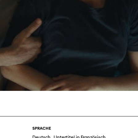
Filmtage
Über
Team
Stellen
chaffende
manmeldung
Kontakt
ertitelungsfonds
Unterst
Aktuell
Magazin
in
Nachhal
Podcast
SPRACHE
Deutsch , Untertitel in Französisch