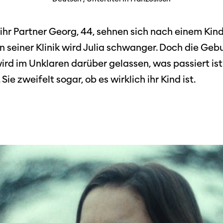
Festivalbilder
RO
Verein
Diese Seite wird mit Internet Explorer
nicht optimal dargestellt. Bitte
 Industry-
SGSF
verwenden Sie einen anderen Browser.
d ihr Partner Georg, 44, sehnen sich nach einem Kind,
ebot
Mitglie
Social
 seiner Klinik wird Julia schwanger. Doch die Gebu
schreibungen
Instagram
rd im Unklaren darüber gelassen, was passiert ist.
Jahresb
Facebook
 Sie zweifelt sogar, ob es wirklich ihr Kind ist.
n
Übers Jahr
ieninfos
Cinetou
«Panora
Locarn
filmo