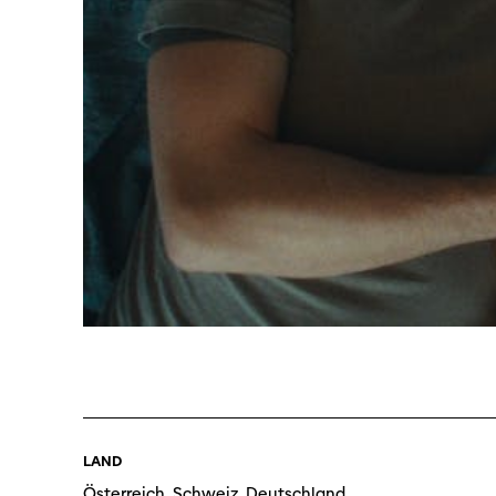
Programm 61. Ausgabe
Films
A – Z
Fil
Preise und Jurys
Unt
Sektionen
Log
LAND
Unterstützung
Österreich, Schweiz, Deutschland