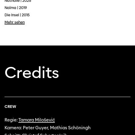
Nathalie | 2025
Naïma | 2019
Die Insel | 2015
Mehr sehen
Diese Seite wird mit Internet Explorer
nicht optimal dargestellt. Bitte
verwenden Sie einen anderen Browser.
Credits
CREW
Regie:
Tamara Milošević
Kamera: Peter Guyer, Mathias Schöningh