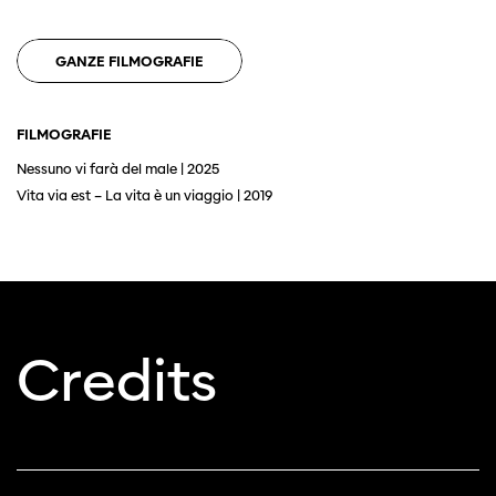
GANZE FILMOGRAFIE
FILMOGRAFIE
Nessuno vi farà del male | 2025
Diese Seite wird mit Internet Explorer
Vita via est – La vita è un viaggio | 2019
nicht optimal dargestellt. Bitte
verwenden Sie einen anderen Browser.
Credits