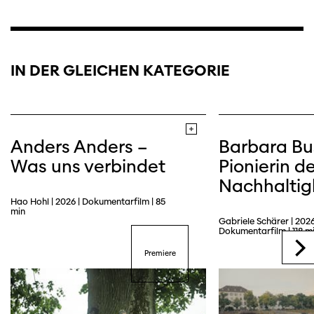
IN DER GLEICHEN KATEGORIE
Anders Anders –
Barbara Bu
Was uns verbindet
Pionierin de
Nachhaltig
Hao Hohl | 2026 | Dokumentarfilm | 85
Trailer
min
Gabriele Schärer | 2026
Dokumentarfilm | 118 m
Premiere