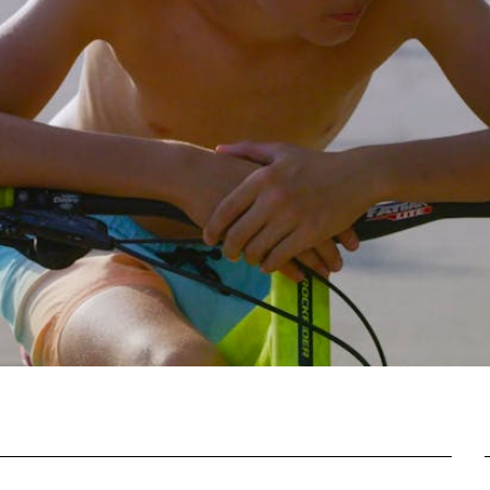
Filmtage
Über
Team
Stellen
chaffende
manmeldung
Kontakt
ertitelungsfonds
Unterst
Aktuell
Magazin
in
Nachhal
Podcast