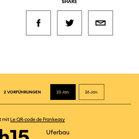
SHARE
2
2 VORFÜHRUNGEN
23
Jan.
26
Jan.
t mit
Le QR-code de Frankeasy
h15
Uferbau