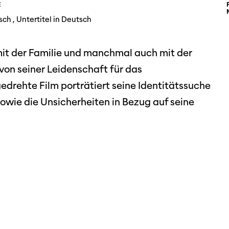
Festivalbilder
E
RO
Verein
Diese Seite wird mit Internet Explorer
sch , Untertitel in Deutsch
nicht optimal dargestellt. Bitte
 Industry-
SGSF
verwenden Sie einen anderen Browser.
ebot
Mitglie
Social
mit der Familie und manchmal auch mit der
schreibungen
Instagram
Jahresb
t von seiner Leidenschaft für das
Facebook
edrehte Film porträtiert seine Identitätssuche
owie die Unsicherheiten in Bezug auf seine
n
Übers Jahr
ieninfos
Cinetou
«Panora
Locarn
filmo