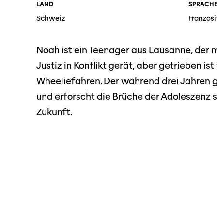
LAND
SPRACH
SO P
Partner:innen
Schweiz
Französi
Das
Ang
Noah ist ein Teenager aus Lausanne, der 
Praktische Informationen
Aus
Justiz in Konflikt gerät, aber getrieben is
Tickets
Wheeliefahren. Der während drei Jahren g
und erforscht die Brüche der Adoleszenz s
Medie
Programmhefte
Med
Zukunft.
früherer Ausgaben