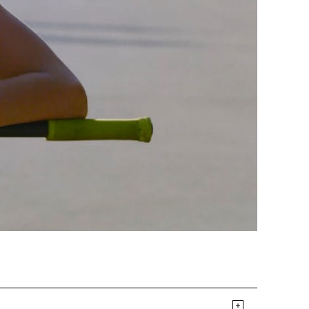
ützen
tigkeit