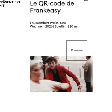
Le QR-code de
PRÄSENTIERT
MIT
Frankeasy
dschaft
Lou Rambert Preiss, Max
Wuchner | 2026 | Spielfilm | 20 min
erichte
Premiere
r
ma Suisse»
o