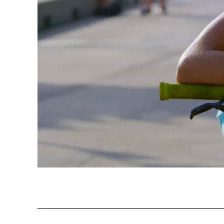
Programm 61. Ausgabe
Films
A – Z
Fil
Preise und Jurys
Unt
Sektionen
Log
Unterstützung