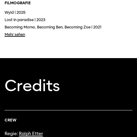
FILMOGRAFIE
Wyld | 2025
Lost In paradise | 2023
Becoming Momo, Becoming Ben, Becoming Zoe | 2021
Mehr sehen
Credits
Diese Seite wird mit Internet Explorer
nicht optimal dargestellt. Bitte
verwenden Sie einen anderen Browser.
CREW
Regie:
Ralph Etter