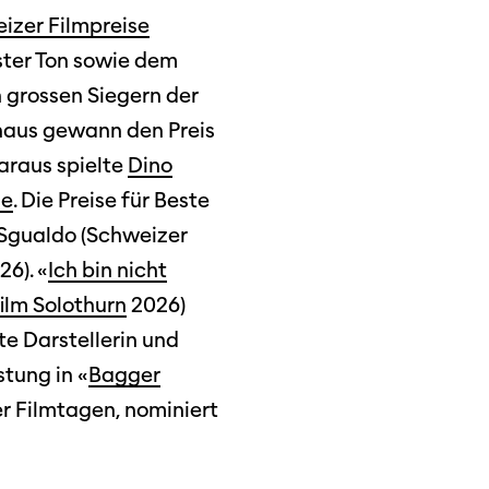
izer Filmpreise
r
ster Ton sowie dem
ma Suisse»
n grossen Siegern der
o
ghaus gewann den Preis
araus spielte
Dino
ge
. Die Preise für Beste
 Sgualdo (Schweizer
26). «
Ich bin nicht
ilm Solothurn
2026)
te Darstellerin und
stung in «
Bagger
r Filmtagen, nominiert