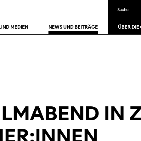
Suche
UND MEDIEN
NEWS UND BEITRÄGE
ÜBER DIE
LMABEND IN Z
NER:INNEN