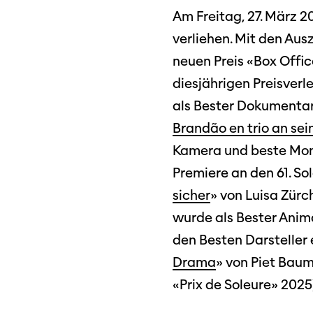
Programmhefte
Med
Am Freitag, 27. März 
früherer Ausgaben
verliehen. Mit den Aus
neuen Preis «Box Offi
diesjährigen Preisverle
als Bester Dokumentarf
Brandão en trio an se
Kamera und beste Mon
Premiere an den 61. So
sicher
» von Luisa Zür
wurde als Bester Anima
den Besten Darsteller e
Drama
» von Piet Baum
«Prix de Soleure» 2025)