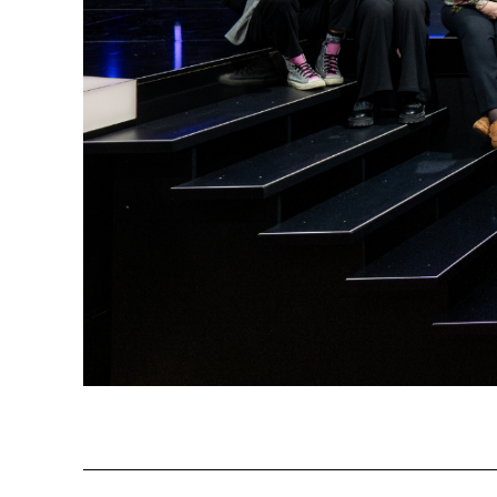
Programm 61. Ausgabe
Films
A – Z
Fil
Preise und Jurys
Unt
Sektionen
Log
Unterstützung
SO P
Partner:innen
Das
Ang
Praktische Informationen
Aus
Tickets
Medie