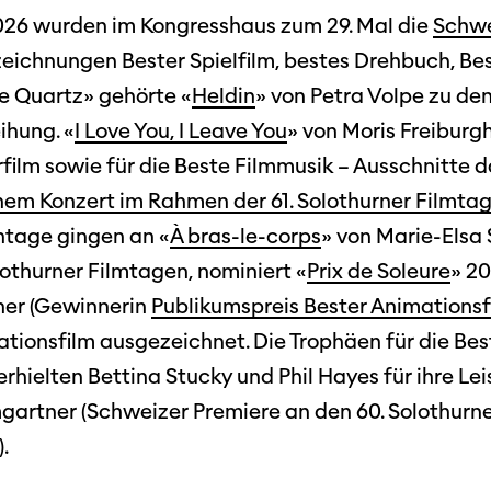
ieninfos
2026 wurden im Kongresshaus zum 29. Mal die
Schwe
Cinetou
zeichnungen Bester Spielfilm, bestes Drehbuch, Be
«Panora
ce Quartz» gehörte «
Heldin
» von Petra Volpe zu de
Locarn
ihung. «
I Love You, I Leave You
» von Moris Freibur
filmo
ilm sowie für die Beste Filmmusik – Ausschnitte d
inem Konzert im Rahmen der 61. Solothurner Filmta
tage gingen an «
À bras-le-corps
» von Marie-Elsa
lothurner Filmtagen, nominiert «
Prix de Soleure
» 20
cher (Gewinnerin
Publikumspreis Bester Animationsf
tionsfilm ausgezeichnet. Die Trophäen für die Bes
rhielten Bettina Stucky und Phil Hayes für ihre Lei
gartner (Schweizer Premiere an den 60. Solothurne
.