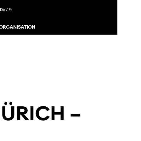
De /
Fr
 ORGANISATION
ÜRICH –