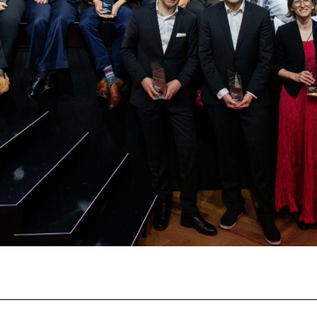
Team
Stellen
chaffende
manmeldung
Kontakt
ertitelungsfonds
Unterst
Aktuell
Magazin
in
Nachhal
Podcast
Festivalbilder
RO
Verein
Diese Seite wird mit Internet Explorer
nicht optimal dargestellt. Bitte
 Industry-
SGSF
verwenden Sie einen anderen Browser.
ebot
Mitglie
Social
schreibungen
Instagram
Jahresb
Facebook
n
Übers Jahr