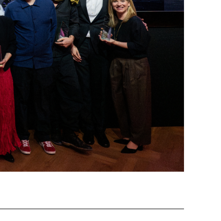
ützen
tigkeit
dschaft
erichte