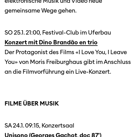
elektronische Musik und Video neue
gemeinsame Wege gehen.
SO 25.1. 21:00, Festival-Club im Uferbau
Konzert mit Dino Brandão en trio
Der Protagonist des Films «I Love You, I Leave
You» von Moris Freiburghaus gibt im Anschluss
an die Filmvorführung ein Live-Konzert.
Diese Seite wird mit Internet Explorer
nicht optimal dargestellt. Bitte
verwenden Sie einen anderen Browser.
FILME ÜBER MUSIK
SA 24.1. 09:15, Konzertsaal
Unisono
(Georges Gachot, doc 87')