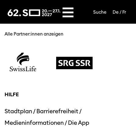
Suche
De /
Fr
UNSERE PARTNER:INNEN
Alle Partner:innen anzeigen
HILFE
Stadtplan
/
Barrierefreiheit
/
Medieninformationen
/
Die App