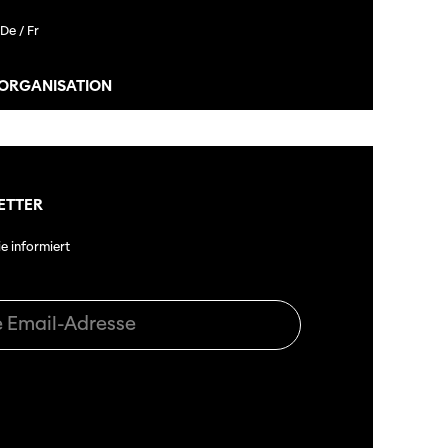
De /
Fr
 ORGANISATION
ETTER
ie informiert
ützen