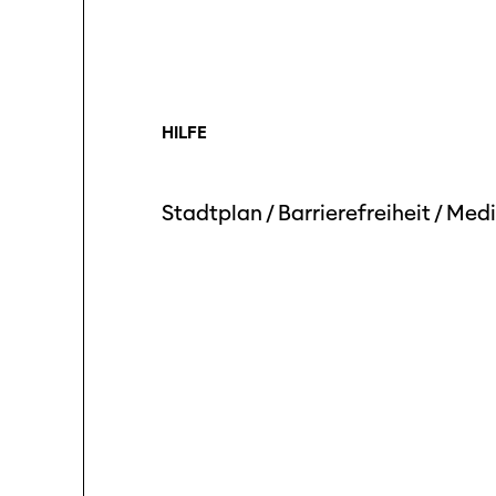
Log
Unterstützung
SO P
Partner:innen
Das
HILFE
Ang
Praktische Informationen
Aus
Stadtplan
/
Barrierefreiheit
/
Medi
Tickets
Medie
Programmhefte
Med
früherer Ausgaben