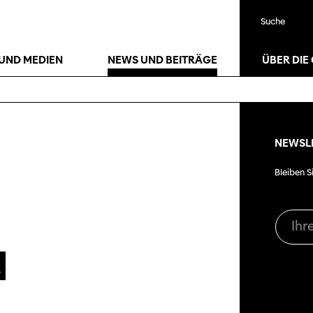
Suche
UND MEDIEN
NEWS UND BEITRÄGE
ÜBER DIE
NEWSL
Filmtage
Bleiben S
Über
Team
Stellen
chaffende
manmeldung
Kontakt
ertitelungsfonds
Unterst
Aktuell
Magazin