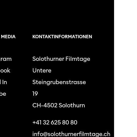
tigkeit
 MEDIA
KONTAKTINFORMATIONEN
dschaft
erichte
gram
Solothurner Filmtage
book
Untere
 In
Steingrubenstrasse
r
be
19
ma Suisse»
CH-4502 Solothurn
o
+41 32 625 80 80
info@solothurnerfilmtage.ch