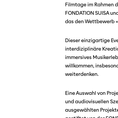
Filmtage im Rahmen de
FONDATION SUISA und v
das den Wettbewerb «B
Dieser einzigartige E
interdiziplinäre Kreat
immersives Musikerlebn
willkommen, insbesond
weiterdenken.
Eine Auswahl von Proj
und audiovisuellen Sz
ausgewählten Projekte