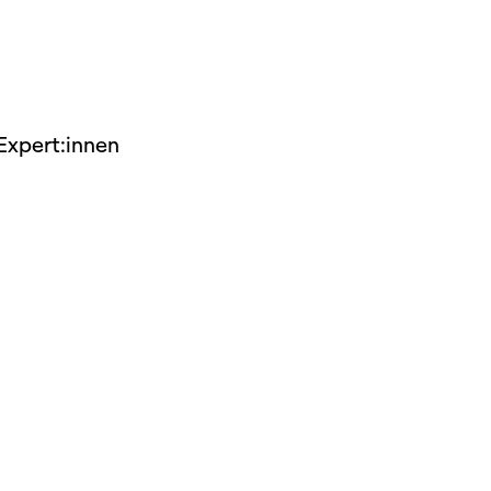
dschaft
erichte
 Expert:innen
r
ma Suisse»
o