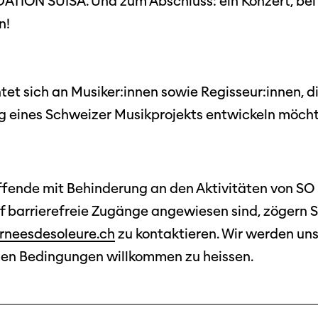
DATION SUISA. Und zum Abschluss: ein Konzert, be
n!
tet sich an Musiker:innen sowie Regisseur:innen, d
g eines Schweizer Musikprojekts entwickeln möcht
Filmtage
Über
Team
ffende mit Behinderung an den Aktivitäten von S
Stellen
chaffende
barrierefreie Zugänge angewiesen sind, zögern Sie
manmeldung
Kontakt
rneesdesoleure.ch
zu kontaktieren. Wir werden uns
ertitelungsfonds
Unterst
Aktuell
hen Bedingungen willkommen zu heissen.
Magazin
in
Nachhal
Podcast