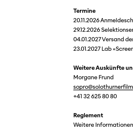
SO P
Partner:innen
Termine
Das
20.11.2026 Anmeldeschl
Ang
29.12.2026 Selektions
Praktische Informationen
Aus
04.01.2027 Versand der
Tickets
23.01.2027 Lab «Scree
Medie
Programmhefte
Med
Weitere Auskünfte u
früherer Ausgaben
Morgane Frund
sopro@solothurnerfil
+41 32 625 80 80
Reglement
Weitere Informationen