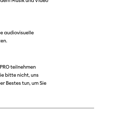
i dem Musik und Video
ie audiovisuelle
en.
O PRO teilnehmen
 bitte nicht, uns
er Bestes tun, um Sie
ützen
tigkeit