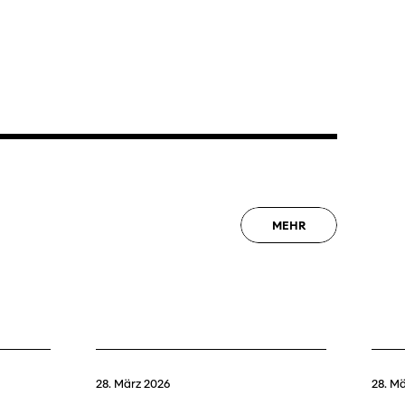
MEHR
28. März 2026
28. M