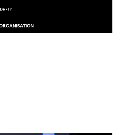
De /
Fr
 ORGANISATION