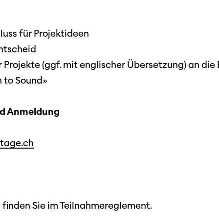
Festivalbilder
RO
Verein
Diese Seite wird mit Internet Explorer
nicht optimal dargestellt. Bitte
 Industry-
SGSF
verwenden Sie einen anderen Browser.
uss für Projektideen
ebot
Mitglie
Social
entscheid
schreibungen
Instagram
Jahresb
 Projekte (ggf. mit englischer Übersetzung) an die
Facebook
n to Sound»
n
Übers Jahr
ieninfos
nd Anmeldung
Cinetou
«Panora
mtage.ch
Locarn
filmo
 finden Sie im Teilnahmereglement.