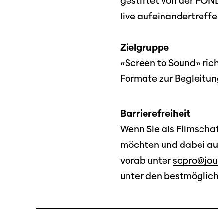
gestiftet von der FON
live aufeinandertreffe
Zielgruppe
«Screen to Sound» rich
Formate zur Begleitun
Barrierefreiheit
Programm 61. Ausgabe
Wenn Sie als Filmscha
Films
A – Z
möchten und dabei auf 
Fil
Preise und Jurys
vorab unter
sopro@jou
Unt
unter den bestmöglic
Sektionen
Log
Unterstützung