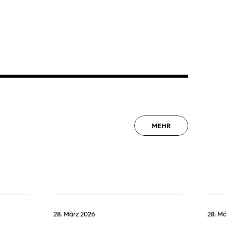
MEHR
28. März 2026
28. M