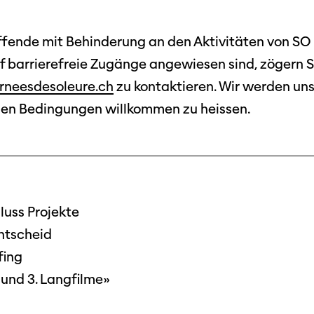
ffende mit Behinderung an den Aktivitäten von S
barrierefreie Zugänge angewiesen sind, zögern Sie
rneesdesoleure.ch
zu kontaktieren. Wir werden uns
hen Bedingungen willkommen zu heissen.
Filmtage
Über
Team
Stellen
chaffende
luss Projekte
manmeldung
Kontakt
entscheid
ertitelungsfonds
Unterst
Aktuell
fing
Magazin
in
Nachhal
. und 3. Langfilme»
Podcast