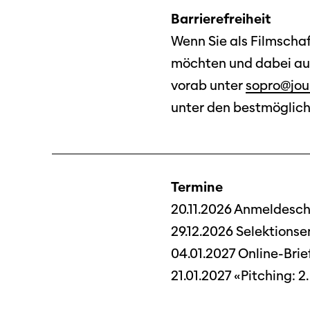
Barrierefreiheit
Wenn Sie als Filmscha
möchten und dabei auf 
vorab unter
sopro@jou
unter den bestmöglic
Programm 61. Ausgabe
Termine
Films
A – Z
20.11.2026 Anmeldesch
Fil
Preise und Jurys
29.12.2026 Selektions
Unt
Sektionen
04.01.2027 Online-Brie
Log
21.01.2027 «Pitching: 2
Unterstützung