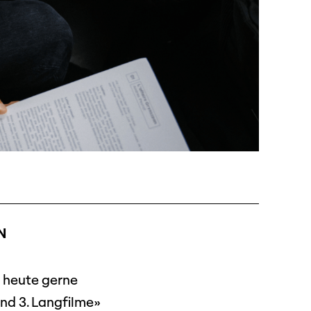
N
n heute gerne
und 3. Langfilme»