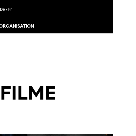
De /
Fr
 ORGANISATION
GFILME