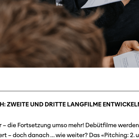
H: ZWEITE UND DRITTE LANGFILME ENTWICKEL
er – die Fortsetzung umso mehr! Debütfilme werde
rt – doch danach … wie weiter? Das «Pitching: 2. 