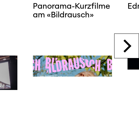
Panorama-Kurzfilme
Edn
am «Bildrausch»