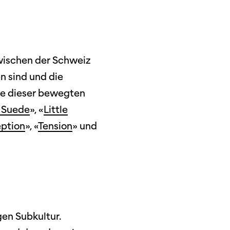
wischen der Schweiz
n sind und die
de dieser bewegten
 Suede
», «
Little
ption
», «
Tension
» und
ützen
tigkeit
en Subkultur.