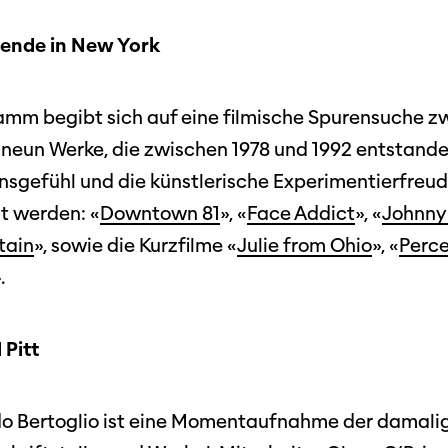
ende in New York
amm begibt sich auf eine filmische Spurensuche z
 neun Werke, die zwischen 1978 und 1992 entstande
Filmtage
sgefühl und die künstlerische Experimentierfreu
Über
t werden: «
Downtown 81
», «
Face Addict
», «
Johnny
Team
tain
», sowie die Kurzfilme «
Julie from Ohio
», «
Perce
Stellen
.
chaffende
manmeldung
Kontakt
 Pitt
ertitelungsfonds
Unterst
Aktuell
Magazin
in
Nachhal
Podcast
o Bertoglio ist eine Momentaufnahme der damalig