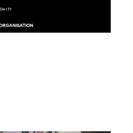
De /
Fr
 ORGANISATION