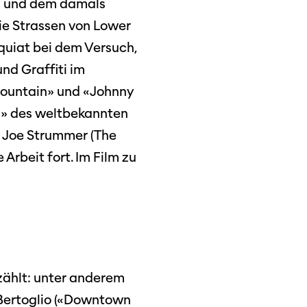
en und dem damals
ie Strassen von Lower
quiat bei dem Versuch,
dschaft
nd Graffiti im
erichte
Mountain» und «Johnny
n» des weltbekannten
d Joe Strummer (The
Arbeit fort. Im Film zu
r
ma Suisse»
o
rzählt: unter anderem
 Bertoglio («Downtown