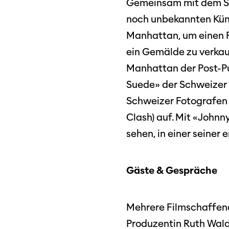
Gemeinsam mit dem Sch
SO P
Partner:innen
noch unbekannten Kün
Das
Manhattan, um einen Fi
Ang
ein Gemälde zu verkau
Praktische Informationen
Aus
Manhattan der Post-Pu
Tickets
Suede» der Schweizer
Schweizer Fotografen 
Medie
Programmhefte
Med
Clash) auf. Mit «Johnny
früherer Ausgaben
sehen, in einer seiner 
Gäste & Gespräche
Mehrere Filmschaffende
Produzentin Ruth Wald