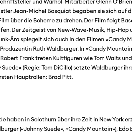
riftsteller und Warhol-Mitarbeiter Glenn O’Bri
Festivalbilder
RO
Verein
Diese Seite wird mit Internet Explorer
stler Jean-Michel Basquiat begaben sie sich auf d
nicht optimal dargestellt. Bitte
 Industry-
SGSF
verwenden Sie einen anderen Browser.
lm über die Boheme zu drehen. Der Film folgt Bas
ebot
Mitglie
Social
fen. Der Zeitgeist von New-Wave-Musik, Hip-Hop u
schreibungen
Instagram
Jahresb
nk-Ära spiegelt sich auch in den Filmen «Candy 
Facebook
 Produzentin Ruth Waldburger. In «Candy Mountai
Robert Frank treten Kultfiguren wie Tom Waits un
n
Übers Jahr
ieninfos
 Suede» (Regie: Tom DiCillo) setzte Waldburger ihre 
Cinetou
ersten Hauptrollen: Brad Pitt.
«Panora
Locarn
filmo
 haben in Solothurn über ihre Zeit in New York e
burger («Johnny Suede», «Candy Mountain»), Edo