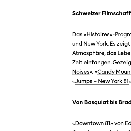
Schweizer Filmschaff
Das «Histoires»-Progr
und New York. Es zeigt
Atmosphäre, das Leben
Zeit einfangen. Gezeig
Noises
», «
Candy Moun
Programm 61. Ausgabe
«
Jumps – New York 81
»
Films
A – Z
Fil
Preise und Jurys
Von Basquiat bis Brad
Unt
Sektionen
Log
«Downtown 81» von Ed
Unterstützung