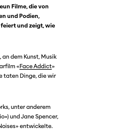
un Filme, die von
en und Podien,
eiert und zeigt, wie
t, an dem Kunst, Musik
rfilm «
Face Addict
»
e taten Dinge, die wir
rks, unter anderem
io») und Jane Spencer,
 Noises» entwickelte.