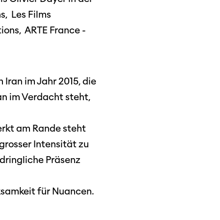
s, Les Films
tions, ARTE France -
dschaft
erichte
Iran im Jahr 2015, die
an im Verdacht steht,
r
erkt am Rande steht
ma Suisse»
grosser Intensität zu
o
fdringliche Präsenz
ksamkeit für Nuancen.