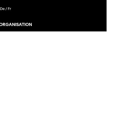
De /
Fr
 ORGANISATION