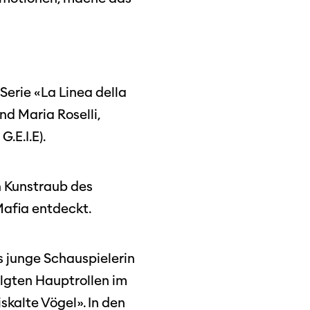
Serie «La Linea della
nd Maria Roselli,
.E.I.E).
en Kunstraub des
Mafia entdeckt.
s junge Schauspielerin
olgten Hauptrollen im
skalte Vögel». In den