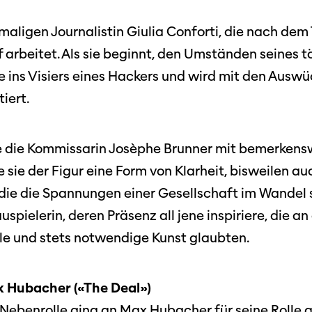
emaligen Journalistin Giulia Conforti, die nach de
nf arbeitet. Als sie beginnt, den Umständen seines t
 ins Visiers eines Hackers und wird mit den Auswü
iert.
Filmtage
Über
e die Kommissarin Josèphe Brunner mit bemerkens
Team
e sie der Figur eine Form von Klarheit, bisweilen a
Stellen
die die Spannungen einer Gesellschaft im Wandel 
chaffende
spielerin, deren Präsenz all jene inspiriere, die an
manmeldung
Kontakt
ble und stets notwendige Kunst glaubten.
ertitelungsfonds
Unterst
Aktuell
Magazin
in
Nachhal
x Hubacher («The Deal»)
Podcast
 Nebenrolle ging an Max Hubacher für seine Rolle al