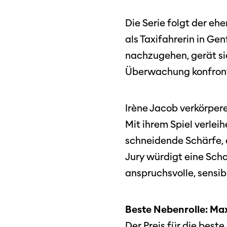
Die Serie folgt der eh
als Taxifahrerin in Ge
nachzugehen, gerät sie
Überwachung konfront
Irène Jacob verkörper
Mit ihrem Spiel verleih
Programm 61. Ausgabe
schneidende Schärfe, 
Films
A – Z
Jury würdigt eine Schau
Fil
Preise und Jurys
anspruchsvolle, sensi
Unt
Sektionen
Log
Beste Nebenrolle: Ma
Der Preis für die beste
Unterstützung