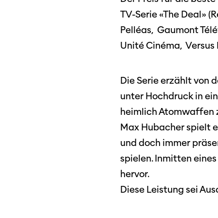
SO P
Partner:innen
TV-Serie «The Deal» (R
Das
Pelléas, Gaumont Télév
Ang
Unité Cinéma, Versus 
Praktische Informationen
Aus
Tickets
Die Serie erzählt von
unter Hochdruck in ei
Medie
Programmhefte
Med
heimlich Atomwaffen z
früherer Ausgaben
Max Hubacher spielt e
und doch immer präsent
spielen. Inmitten eine
hervor.
Diese Leistung sei Au