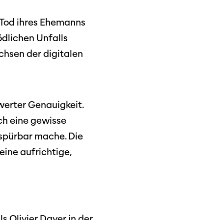
m Tod ihres Ehemanns
ödlichen Unfalls
chsen der digitalen
werter Genauigkeit.
uch eine gewisse
spürbar mache. Die
 eine aufrichtige,
ützen
tigkeit
s Olivier Dayer in der