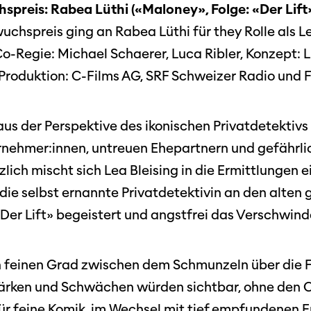
reis: Rabea Lüthi («Maloney», Folge: «Der Lift
hspreis ging an Rabea Lüthi für they Rolle als Lea
Co-Regie: Michael Schaerer, Luca Ribler, Konzept: 
 Produktion: C-Films AG, SRF Schweizer Radio und F
 aus der Perspektive des ikonischen Privatdetektivs
ernehmer:innen, untreuen Ehepartnern und gefährl
zlich mischt sich Lea Bleising in die Ermittlungen 
 die selbst ernannte Privatdetektivin an den alten
 «Der Lift» begeistert und angstfrei das Verschwind
n feinen Grad zwischen dem Schmunzeln über die F
ärken und Schwächen würden sichtbar, ohne den C
ür feine Komik, im Wechsel mit tief empfundenen