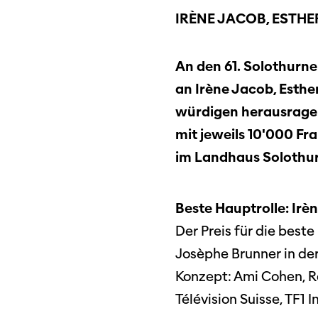
IRÈNE JACOB, ESTH
An den 61. Solothurn
an Irène Jacob, Esthe
würdigen herausragen
mit jeweils 10'000 Fr
im Landhaus Solothur
Beste Hauptrolle: Irè
Der Preis für die best
Josèphe Brunner in der
Konzept: Ami Cohen, Ra
Télévision Suisse, TF1 I