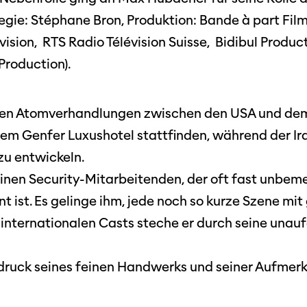
Festivalbilder
RO
Verein
Diese Seite wird mit Internet Explorer
egie: Stéphane Bron, Produktion: Bande à part Film
nicht optimal dargestellt. Bitte
 Industry-
SGSF
verwenden Sie einen anderen Browser.
ision, RTS Radio Télévision Suisse, Bidibul Produc
ebot
Mitglie
Social
Production).
schreibungen
Instagram
Jahresb
Facebook
 den Atomverhandlungen zwischen den USA und dem 
nem Genfer Luxushotel stattfinden, während der Ir
n
Übers Jahr
ieninfos
u entwickeln.
Cinetou
inen Security-Mitarbeitenden, der oft fast unbem
«Panora
 ist. Es gelinge ihm, jede noch so kurze Szene mit 
Locarn
s internationalen Casts steche er durch seine unau
filmo
sdruck seines feinen Handwerks und seiner Aufmer