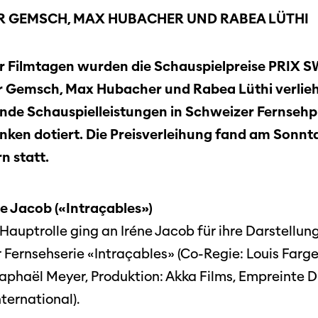
ER GEMSCH, MAX HUBACHER UND RABEA LÜTHI
er Filmtagen wurden die Schauspielpreise PRI
r Gemsch, Max Hubacher und Rabea Lüthi verlieh
de Schauspielleistungen in Schweizer Fernsehp
anken dotiert. Die Preisverleihung fand am Sonnt
n statt.
ne Jacob («Intraçables»)
e Hauptrolle ging an Iréne Jacob für ihre Darstellu
 Fernsehserie «Intraçables» (Co-Regie: Louis Farge
phaël Meyer, Produktion: Akka Films, Empreinte Di
nternational).