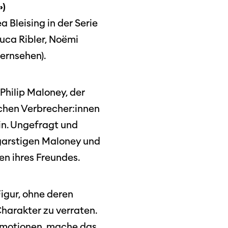
»)
 Bleising in der Serie
Luca Ribler, Noëmi
ernsehen).
 Philip Maloney, der
ichen Verbrecher:innen
ein. Ungefragt und
 garstigen Maloney und
en ihres Freundes.
igur, ohne deren
harakter zu verraten.
 Emotionen, mache das