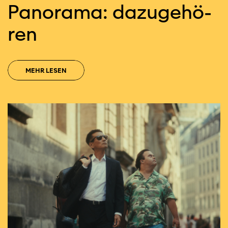
Pa­no­ra­ma: da­zu­ge­hö­
ren
MEHR LESEN