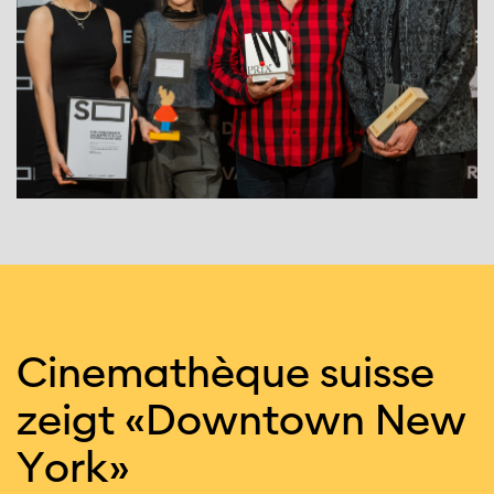
Cine­ma­thèque suisse
zeigt «Down­town New
York»