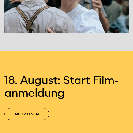
18. August: Start Film­
an­mel­dung
MEHR LESEN