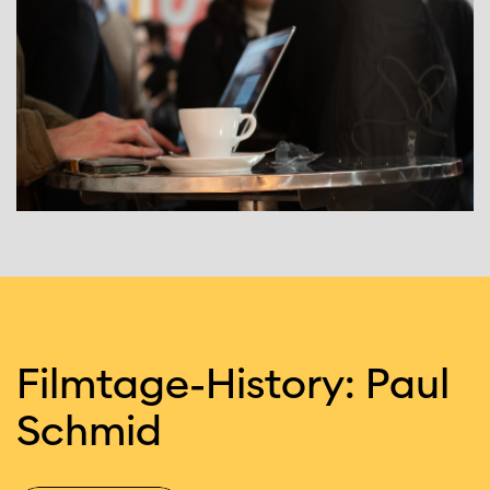
Filmtage
-
History: Paul
Schmid