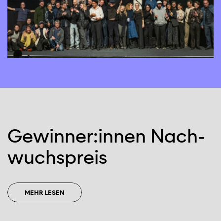
Gewin­ner:­in­nen Nach­
wuchs­preis
MEHR LESEN