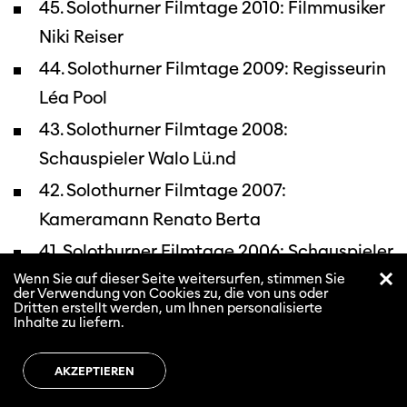
45. Solothurner Filmtage 2010: Filmmusiker
Niki Reiser
44. Solothurner Filmtage 2009: Regisseurin
Léa Pool
43. Solothurner Filmtage 2008:
Schauspieler Walo Lü.nd
42. Solothurner Filmtage 2007:
Kameramann Renato Berta
41. Solothurner Filmtage 2006: Schauspieler
Maximilian Schell
Wenn Sie auf dieser Seite weitersurfen, stimmen Sie
der Verwendung von Cookies zu, die von uns oder
Dritten erstellt werden, um Ihnen personalisierte
40. Solothurner Filmtage 2005:
Inhalte zu liefern.
Schauspieler Bruno Ganz
39. Solothurner Filmtage 2004:
AKZEPTIEREN
Schauspieler Jean-Luc Bideau