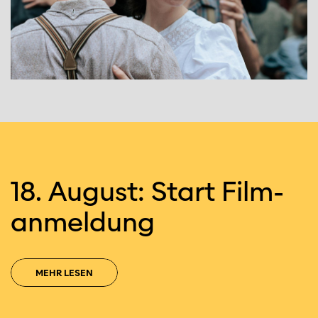
18. August: Start Film­
an­mel­dung
MEHR LESEN