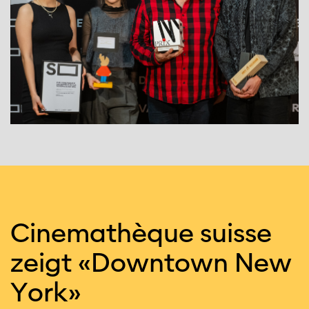
Cine­ma­thèque suisse
zeigt «Down­town New
York»