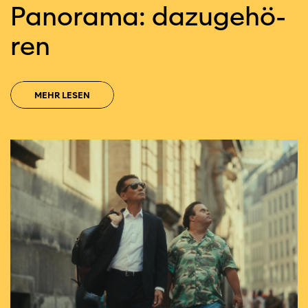
Pa­no­ra­ma: da­zu­ge­hö­
ren
MEHR LESEN