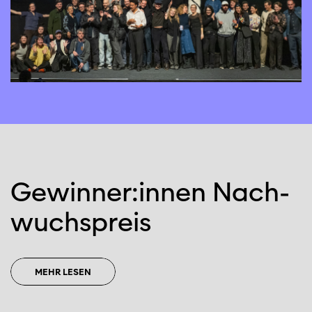
Gewin­ner:­in­nen Nach­
wuchs­preis
MEHR LESEN