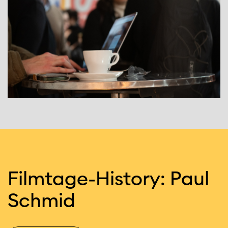
Filmtage
-
History: Paul
Schmid