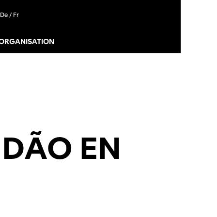
De /
Fr
 ORGANISATION
NDÃO EN