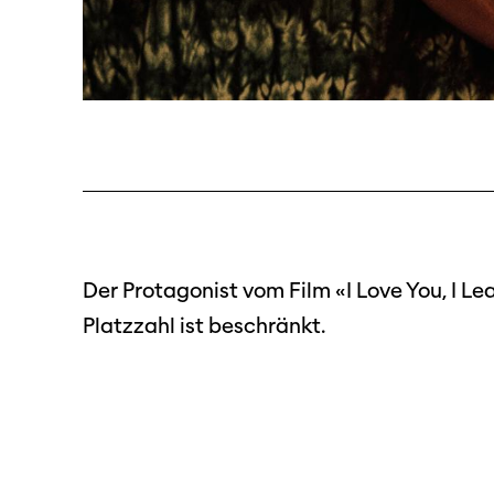
Programm 61. Ausgabe
Der Protagonist vom Film «I Love You, I L
A – Z
Platzzahl ist beschränkt.
Films
Preise und Jurys
Fil
Sektionen
Unt
Log
Unterstützung