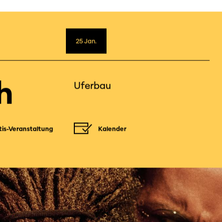
2
25
Jan.
h
Uferbau
tis-Veranstaltung
Kalender