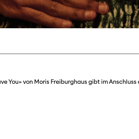
Filmtage
Über
Team
eave You» von Moris Freiburghaus gibt im Anschluss 
Stellen
Kontakt
chaffende
manmeldung
Unterst
Aktuell
Magazin
ertitelungsfonds
Nachhal
Podcast
in