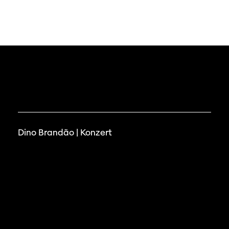
Festivalbilder
Verein
Diese Seite wird mit Internet Explorer
nicht optimal dargestellt. Bitte
SGSF
RO
verwenden Sie einen anderen Browser.
gramm 2026
Mitglie
Social
Instagram
Jahresb
Facebook
n
ieninfos
Übers Jahr
Cinetou
Dino Brandão | Konzert
«Panora
Locarn
filmo