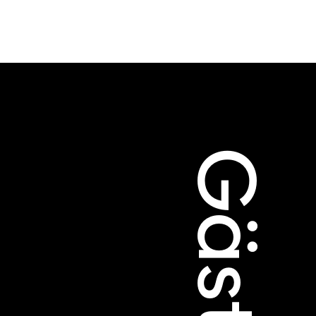
dschaft
erichte
Gäste
r
ma Suisse»
o