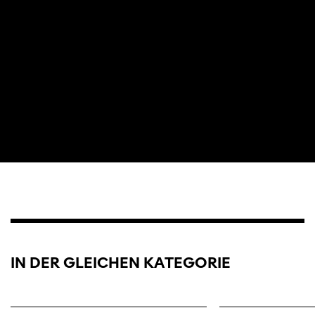
IN DER GLEICHEN KATEGORIE
Diese Seite wird mit Internet Explorer
nicht optimal dargestellt. Bitte
verwenden Sie einen anderen Browser.